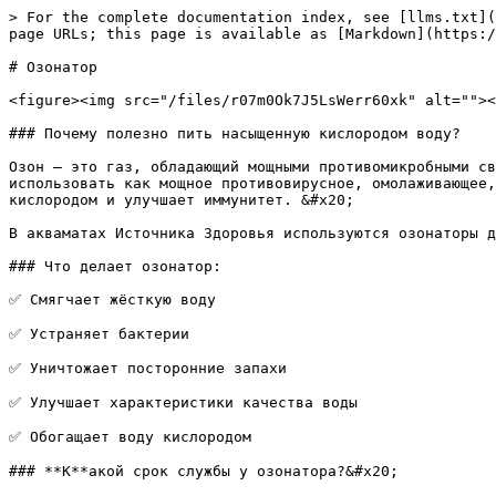
> For the complete documentation index, see [llms.txt](
page URLs; this page is available as [Markdown](https:/
# Озонатор

<figure><img src="/files/r07m0Ok7J5LsWerr60xk" alt=""><
### Почему полезно пить насыщенную кислородом воду?

Озон — это газ, обладающий мощными противомикробными св
использовать как мощное противовирусное, омолаживающее,
кислородом и улучшает иммунитет. &#x20;

В акваматах Источника Здоровья используются озонаторы д
### Что делает озонатор:

✅ Смягчает жёсткую воду

✅ Устраняет бактерии

✅ Уничтожает посторонние запахи

✅ Улучшает характеристики качества воды

✅ Обогащает воду кислородом

### **К**акой срок службы у озонатора?&#x20;
