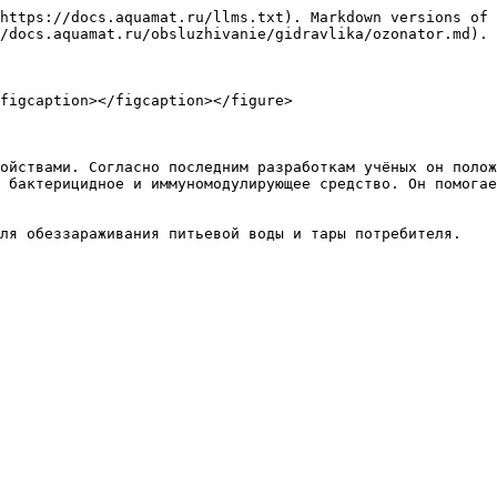
https://docs.aquamat.ru/llms.txt). Markdown versions of 
/docs.aquamat.ru/obsluzhivanie/gidravlika/ozonator.md).

figcaption></figcaption></figure>

ойствами. Согласно последним разработкам учёных он полож
 бактерицидное и иммуномодулирующее средство. Он помогае
ля обеззараживания питьевой воды и тары потребителя.
