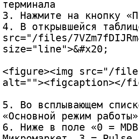
терминала

3. Нажмите на кнопку «П
4. В открывшейся таблиц
src="/files/7VZm7fDIJRm
size="line">&#x20;

<figure><img src="/file
alt=""><figcaption></fi
5. Во всплывающем списк
«Основной режим работы».
6. Ниже в поле «0 = MDB
Микромаркет, 3 = Pulse 