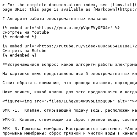
> For the complete documentation index, see [llms.txt](
page URLs; this page is available as [Markdown](https:/
# Алгоритм работы электромагнитных клапанов

{% embed url="<https://youtu.be/pVqnFVyOF04>" %}

Смотртеь на Youtube

{% endembed %}

{% embed url="<https://rutube.ru/video/680c68541618e172
Смотреть на Rutube

{% endembed %}

**Встречающийся вопрос: каков алгоритм работы электрома
На картинке ниже представлены все 5 электромагнитных кл
Стоит обратить внимание, что провода питания, подходящи
Ниже опишем, какой клапан для чего предназначен и когда
<figure><img src="/files/ILhg205XW0vpLixpQ6DN" alt=""><
ЭМК -1.  Клапан, открывающий подачу воды, расположен на
ЭМК-2. Клапан, отвечающий за сброс грязной воды, соотве
ЭМК -3. Промывка мембран. Настраивается системно. *Алго
промывка мембраны: сброс грязной и чистой воды в канали