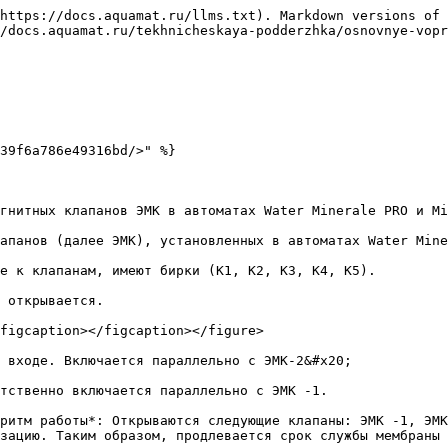
https://docs.aquamat.ru/llms.txt). Markdown versions of 
/docs.aquamat.ru/tekhnicheskaya-podderzhka/osnovnye-vopr
39f6a786e49316bd/>" %}

гнитных клапанов ЭМК в автоматах Water Minerale PRO и Mi
апанов (далее ЭМК), установленных в автоматах Water Mine
е к клапанам, имеют бирки (К1, К2, К3, К4, К5).

 открывается.

figcaption></figcaption></figure>

 входе. Включается параллельно с ЭМК-2&#x20;

тственно включается параллельно с ЭМК -1.

ритм работы*: Открываются следующие клапаны: ЭМК -1, ЭМК
зацию. Таким образом, продлевается срок службы мембраны 