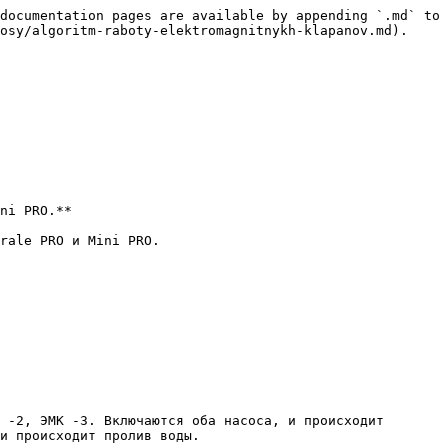
documentation pages are available by appending `.md` to 
osy/algoritm-raboty-elektromagnitnykh-klapanov.md).

ni PRO.**

rale PRO и Mini PRO.

 -2, ЭМК -3. Включаются оба насоса, и происходит 
и происходит пролив воды.
