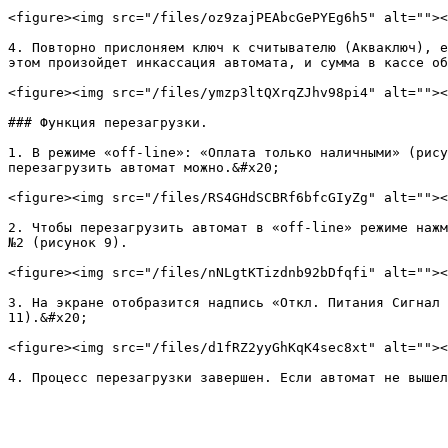
<figure><img src="/files/oz9zajPEAbcGePYEg6h5" alt=""><
4. Повторно прислоняем ключ к считывателю (Акваключ), е
этом произойдет инкассация автомата, и сумма в кассе об
<figure><img src="/files/ymzp3ltQXrqZJhv98pi4" alt=""><
### Функция перезагрузки.

1. В режиме «off-line»: «Оплата только наличными» (рису
перезагрузить автомат можно.&#x20;

<figure><img src="/files/RS4GHdSCBRf6bfcGIyZg" alt=""><
2. Чтобы перезагрузить автомат в «off-line» режиме нажм
№2 (рисунок 9).

<figure><img src="/files/nNLgtKTizdnb92bDfqfi" alt=""><
3. На экране отобразится надпись «Откл. Питания Сигнал 
11).&#x20;

<figure><img src="/files/d1fRZ2yyGhKqK4sec8xt" alt=""><