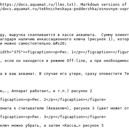
https://docs.aquamat.ru/llms.txt). Markdown versions of 
/docs.aquamat.ru/tekhnicheskaya-podderzhka/osnovnye-vopr
ду, выручка скапливается в кассе аквамата.  Сумму клиент
агодаря наличию инкассационного ключа (рисунок 1), котор
и можно самостоятельно.&#x20;

idth="375"><figcaption><p>Рис. 1</p></figcaption></figur
, если он находится в режиме Off-line, а при необходимос
а в ваш аквамат. В случае его утери, сразу оповестите Те
е…., Аппарат работает… и т.п.) рисунок 2

figcaption><p>Рис. 2</p></figcaption></figure>

омата к считывателю (Акваключ), рисунок 3 (цвет может от
figcaption><p>Рис. 3</p></figcaption></figure>

ключ можно убрать, а затем «Касса…» рисунок 5
