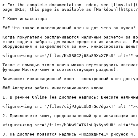
> For the complete documentation index, see [llms.txt](
page URLs; this page is available as [Markdown](https:/
# Ключ инкассатора

### Что такое инкассационный ключ и для чего он нужен?

Когда покупатели расплачиваются наличным расчетом за во
стоит задача забрать денежные средства из аквамата.  Бл
оборудования и закрепляется за ним, инкассировать деньг
<figure><img src="/files/Ks5B8C2j68a89XcX7EsS" alt="" w
Также с помощью этого ключа можно перезагрузить автомат
функцию Мастер-ключ в соответствующем разделе).

Внимание: инкассационный ключ – электронный ключ доступ
### Алгоритм работы инкассационного ключа.

1. В режиме Online (на дисплее надпись: Внесите наличны
<figure><img src="/files/cijPJgWLUb0rGo7dgzkT" alt=""><
2. Прислоняете ключ, предназначенный для инкассации авт
<figure><img src="/files/b3Kw9CATKlsHQx6yn9UR" alt=""><
3. На дисплее появится надпись «Подождите…» рисунок 4, 