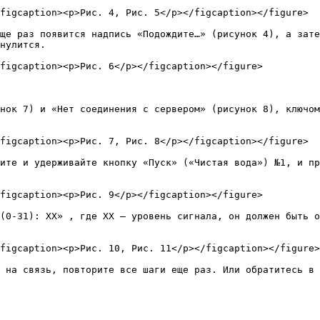
figcaption><p>Рис. 4, Рис. 5</p></figcaption></figure>

ще раз появится надпись «Подождите…» (рисунок 4), а зате
нулится.

figcaption><p>Рис. 6</p></figcaption></figure>

нок 7) и «Нет соединения с сервером» (рисунок 8), ключом
figcaption><p>Рис. 7, Рис. 8</p></figcaption></figure>

ите и удерживайте кнопку «Пуск» («Чистая вода») №1, и пр
figcaption><p>Рис. 9</p></figcaption></figure>

(0-31): ХХ» , где ХХ – уровень сигнала, он должен быть о
figcaption><p>Рис. 10, Рис. 11</p></figcaption></figure>
