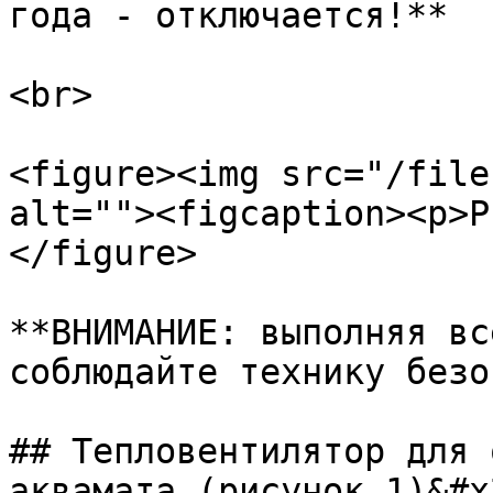
года - отключается!**

<br>

<figure><img src="/file
alt=""><figcaption><p>Р
</figure>

**ВНИМАНИЕ: выполняя вс
соблюдайте технику безо
## Тепловентилятор для 
аквамата (рисунок 1)&#x2