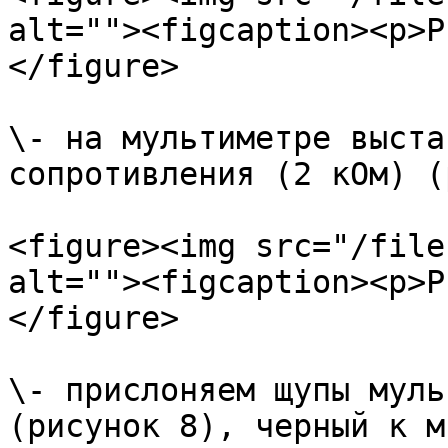
alt=""><figcaption><p>Р
</figure>

\- на мультиметре выста
сопротивления (2 кОм) (
<figure><img src="/file
alt=""><figcaption><p>Р
</figure>

\- прислоняем щупы муль
(рисунок 8), черный к м